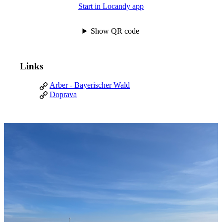
Start in Locandy app
Show QR code
Links
Arber - Bayerischer Wald
Doprava