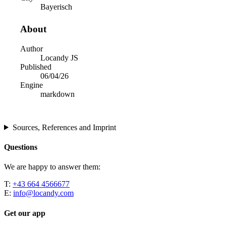
Bayerisch
About
Author
Locandy JS
Published
06/04/26
Engine
markdown
Sources, References and Imprint
Questions
We are happy to answer them:
T:
+43 664 4566677
E:
info@locandy.com
Get our app