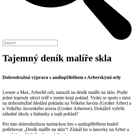
Tajemný deník malíře skla
Dobrodružná výprava s audiopříběhem s Arberskými orly
Leonie a Max, Arberští orli, narazili na deník malíře na sklo. Podle
jedné legendy ukryl rytíř v tomto kraji poklad. Vydej se spolu s nimi
na dobrodružné hledání pokladu na Velkém Javoru (Großer Arber) a
u Velkého Javorského jezera (Großer Arbersee). Dokážeš vyřešit
záludné úkoly a hádanky a najít poklad?
Pro tuto dobrodružnou turistickou hru s audiopříběhem budeš
potřebovat „Deník malíře na sklo“! Získáš ho u lanovky na Arber a