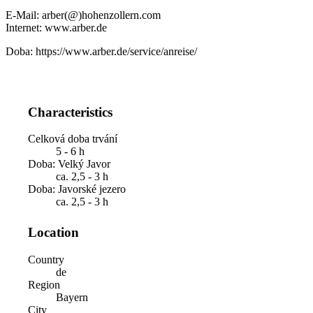
E-Mail: arber(@)hohenzollern.com
Internet: www.arber.de
Doba: https://www.arber.de/service/anreise/
Characteristics
Celková doba trvání
5 - 6 h
Doba: Velký Javor
ca. 2,5 - 3 h
Doba: Javorské jezero
ca. 2,5 - 3 h
Location
Country
de
Region
Bayern
City