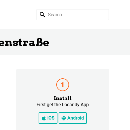
henstraße
Install
First get the Locandy App
iOS
Android