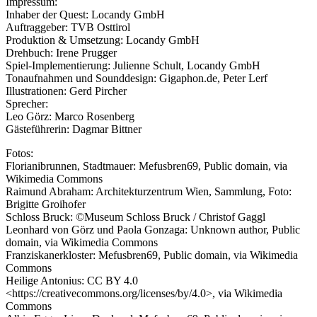
Impressum:
Inhaber der Quest: Locandy GmbH
Auftraggeber: TVB Osttirol
Produktion & Umsetzung: Locandy GmbH
Drehbuch: Irene Prugger
Spiel-Implementierung: Julienne Schult, Locandy GmbH
Tonaufnahmen und Sounddesign: Gigaphon.de, Peter Lerf
Illustrationen: Gerd Pircher
Sprecher:
Leo Görz: Marco Rosenberg
Gästeführerin: Dagmar Bittner
Fotos:
Florianibrunnen, Stadtmauer: Mefusbren69, Public domain, via
Wikimedia Commons
Raimund Abraham: Architekturzentrum Wien, Sammlung, Foto:
Brigitte Groihofer
Schloss Bruck: ©Museum Schloss Bruck / Christof Gaggl
Leonhard von Görz und Paola Gonzaga: Unknown author, Public
domain, via Wikimedia Commons
Franziskanerkloster: Mefusbren69, Public domain, via Wikimedia
Commons
Heilige Antonius: CC BY 4.0
<https://creativecommons.org/licenses/by/4.0>, via Wikimedia
Commons